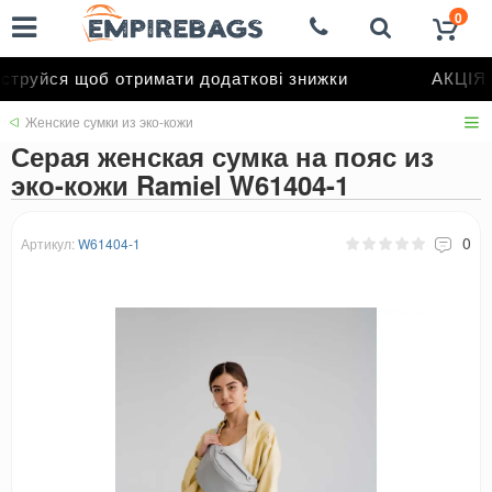
0
труйся щоб отримати додаткові знижки
АКЦІЯ д
Женские сумки из эко-кожи
Серая женская сумка на пояс из
эко-кожи Ramiel W61404-1
0
Артикул:
W61404-1