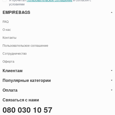
условиями
EMPIREBAGS
FAQ
О нас
Контакты
Пользовательское соглашение
Сотрудничество
Оферта
Клиентам
Популярные категории
Блог
Обмен и Возврат
Оплата
Мужские кожаные сумки
Оплата и доставка
Саквояжи
Оплату товаров можно
Связаться с нами
осуществить
Гарантия
следующими способами:
Рюкзаки мужские кожаные
080 030 10 57
Наличными
Карта сайта
Мужские кожаные кошельки