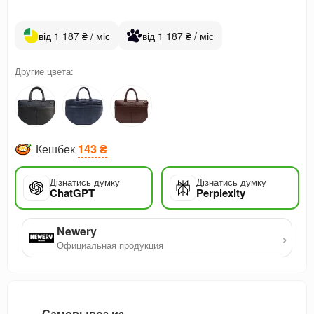
від 1 187 ₴ / міс
від 1 187 ₴ / міс
Другие цвета:
Кешбек
143 ₴
Дізнатись думку
Дізнатись думку
ChatGPT
Perplexity
Newery
›
Официальная продукция
Самовывоз из