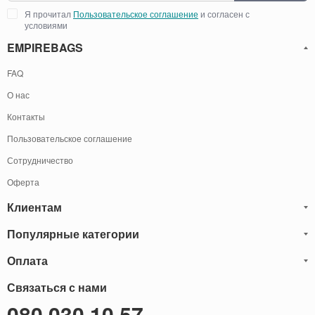
Я прочитал
Пользовательское соглашение
и согласен с
условиями
EMPIREBAGS
FAQ
О нас
Контакты
Пользовательское соглашение
Сотрудничество
Оферта
Клиентам
Популярные категории
Блог
Обмен и Возврат
Оплата
Мужские кожаные сумки
Оплата и доставка
Саквояжи
Оплату товаров можно
Связаться с нами
осуществить
Гарантия
следующими способами:
Рюкзаки мужские кожаные
080 030 10 57