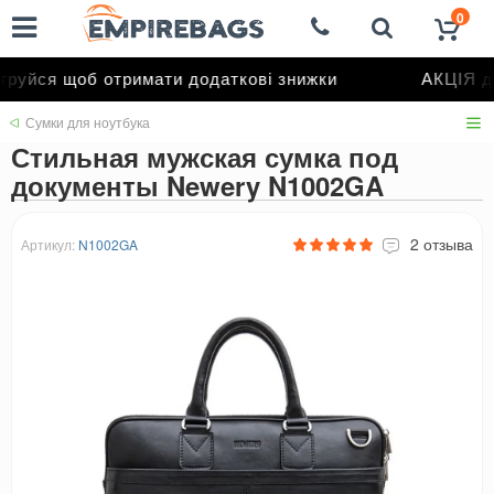
0
уйся щоб отримати додаткові знижки
АКЦІЯ до
Сумки для ноутбука
Стильная мужская сумка под
документы Newery N1002GA
2 отзыва
Артикул:
N1002GA