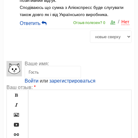
позитивний відгук.
Сподіваюсь що сумка з Алієкспресс буде слугувати
також довго як і від Українського виробника.
/
Нет
Да
Ответить
Отзыв полезен?
0
Ваше имя:
Войти
или
зарегистрироваться
Ваш отзыв:
*




