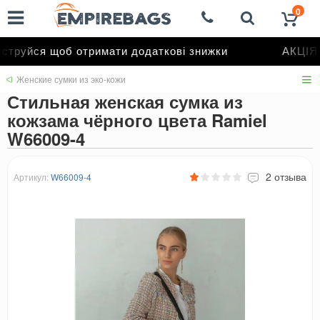
0
труйся щоб отримати додаткові знижки
АКЦІЯ д
Женские сумки из эко-кожи
Стильная женская сумка из
кожзама чёрного цвета Ramiel
W66009-4
2 отзыва
Артикул:
W66009-4