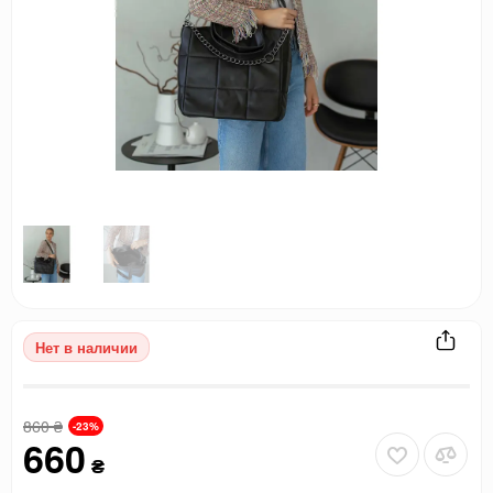
Нет в наличии
860
₴
-23%
660
₴