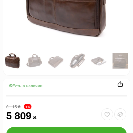
Есть в наличии
6 115
₴
-5%
5 809
₴