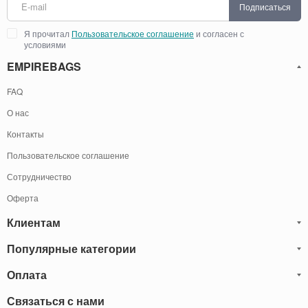
Подписаться
Я прочитал
Пользовательское соглашение
и согласен с
условиями
EMPIREBAGS
FAQ
О нас
Контакты
Пользовательское соглашение
Сотрудничество
Оферта
Клиентам
Популярные категории
Блог
Обмен и Возврат
Оплата
Мужские кожаные сумки
Оплата и доставка
Саквояжи
Оплату товаров можно
Связаться с нами
осуществить