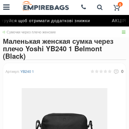
0
руйся щоб отримати додаткові знижки
АКЦІЯ д
Сумочки через плечо женские
Маленькая женская сумка через
плечо Yoshi YB240 1 Belmont
(Black)
0
Артикул:
YB240 1