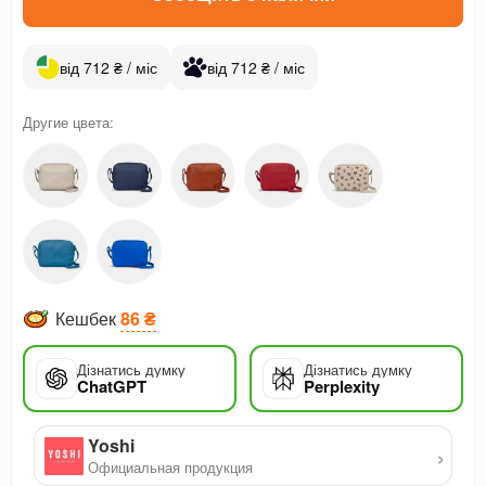
від 712 ₴ / міс
від 712 ₴ / міс
Другие цвета:
Кешбек
86 ₴
Дізнатись думку
Дізнатись думку
ChatGPT
Perplexity
Yoshi
›
Официальная продукция