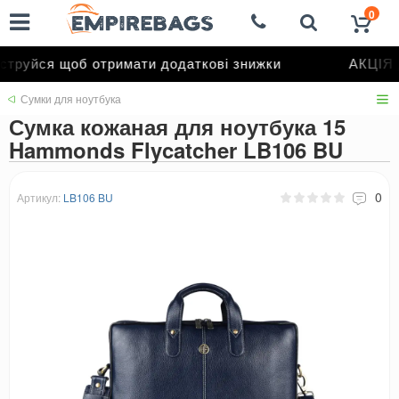
0
труйся щоб отримати додаткові знижки
АКЦІЯ д
Сумки для ноутбука
Сумка кожаная для ноутбука 15
Hammonds Flycatcher LB106 BU
0
Артикул:
LB106 BU