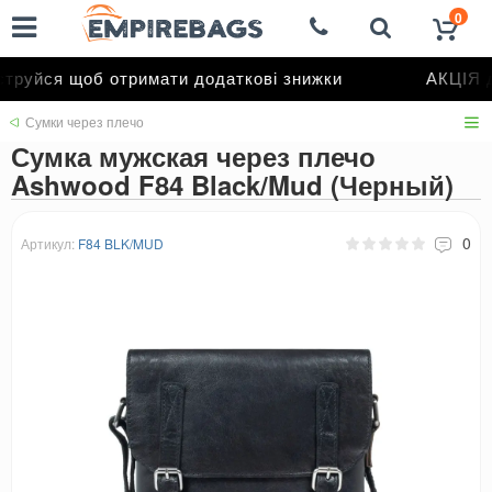
0
труйся щоб отримати додаткові знижки
АКЦІЯ д
Сумки через плечо
Сумка мужская через плечо
Ashwood F84 Black/Mud (Черный)
0
Артикул:
F84 BLK/MUD