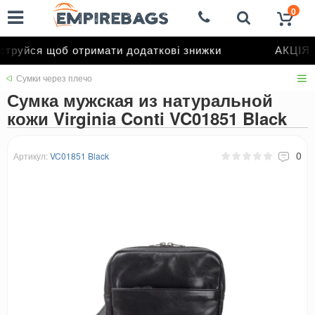
0
труйся щоб отримати додаткові знижки
АКЦІЯ д
Сумки через плечо
Сумка мужская из натуральной
кожи Virginia Conti VC01851 Black
0
Артикул:
VC01851 Black