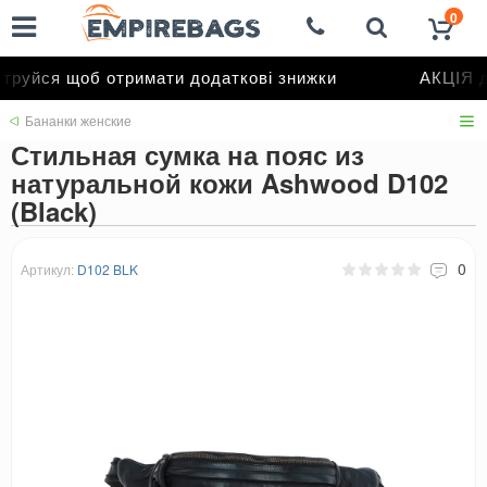
0
руйся щоб отримати додаткові знижки
АКЦІЯ до
Бананки женские
Стильная сумка на пояс из
натуральной кожи Ashwood D102
(Black)
0
Артикул:
D102 BLK