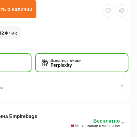
ть о наличии
12 ₴ / міс
Дізнатись думку
Perplexity
›
ия
ина Empirebags
Бесплатно
Нет в наличии в магазинах