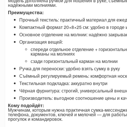
Модель дополнена ручкой для ношения в руке, съёмн
надёжными молниями.
Преимущества:
Прочный текстиль: практичный материал для еже
Компактный формат 20×8×25 см: удобно в городе и
Основное отделение на молнии: надёжно закрыва
Организация вещей:
спереди отдельное отделение + горизонталь
карманы на молниях
сзади горизонтальный карман на молнии
Ручка для переноски: удобно взять сумку в руку
Съёмный регулируемый ремень: комфортная носк
Текстильная подкладка: аккуратно внутри
Чёрная фурнитура: строгий, универсальный внеш
Производитель: выгодное соотношение цены и ка
Кому подойдёт:
Мужчинам, которым нужна практичная сумка-мессендже
телефона, документов, ключей и мелочей — для работы,
прогулок и командировок.