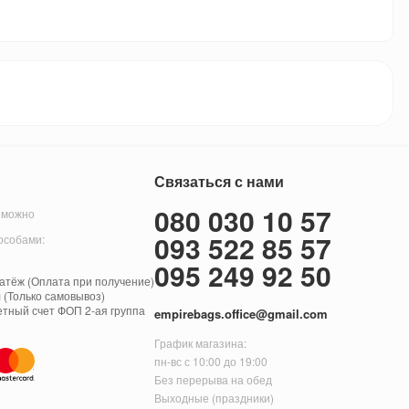
Связаться с нами
080 030 10 57
 можно
093 522 85 57
особами:
095 249 92 50
тёж (Оплата при получение)
 (Только самовывоз)
етный счет ФОП 2-ая группа
empirebags.office@gmail.com
График магазина:
пн-вс с 10:00 до 19:00
Без перерыва на обед
Выходные (праздники)