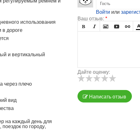
ым регулируемым ремнём и
Войти
или
зарегис
Ваш отзыв:
*
дневного использования





 в дороге
ется
ный и вертикальный
Дайте оценку:
а через плечо
Написать отзыв
ний вид
чества
р на каждый день для
 поездок по городу,