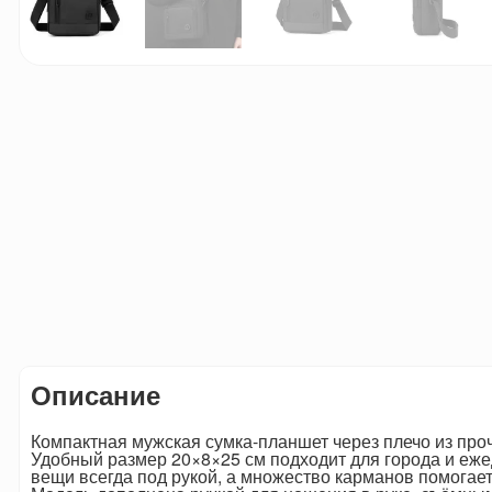
Описание
Компактная мужская сумка-планшет через плечо из проч
Удобный размер 20×8×25 см подходит для города и еж
вещи всегда под рукой, а множество карманов помогает