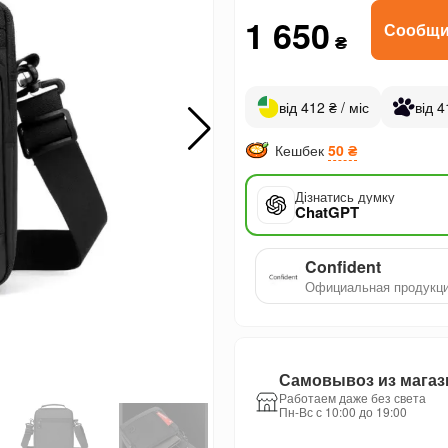
1 650
Сообщи
₴
від 412 ₴ / міс
від 4
Кешбек
50 ₴
Дізнатись думку
ChatGPT
Confident
Официальная продукц
Самовывоз из магаз
Работаем даже без света
Пн-Вс с 10:00 до 19:00