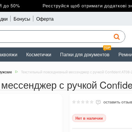
о 50%
Реєструйся щоб отримати додаткові зниж
дки
Бонусы
Оферта
TOP
аквояжи
Косметички
Папки для документов
Ремн
мужские
Текстильный повседневный мессенджер с ручкой Confident AT08
мессенджер с ручкой Confide
оставить отзы
Нет в наличии