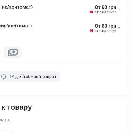
ние/почтомат)
От 80 грн
Нет в наличии
ние/почтомат)
От 60 грн
Нет в наличии
14 дней обмен/возврат
 к товару
ывов.