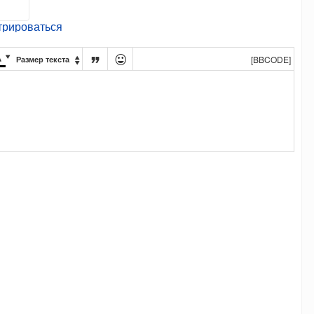
трироваться




[BBCODE]
Размер текста
