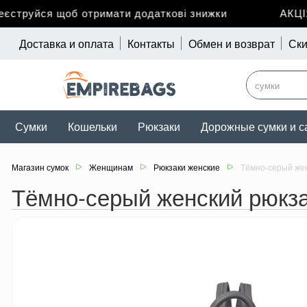
труйся щоб отримати додаткові знижки
АКЦІЯ 
Доставка и оплата
Контакты
Обмен и возврат
Ски
Сумки
Кошельки
Рюкзаки
Дорожные сумки и с
Магазин сумок
Женщинам
Рюкзаки женские
Тёмно-серый женс
Тёмно-серый женский рюкзак 