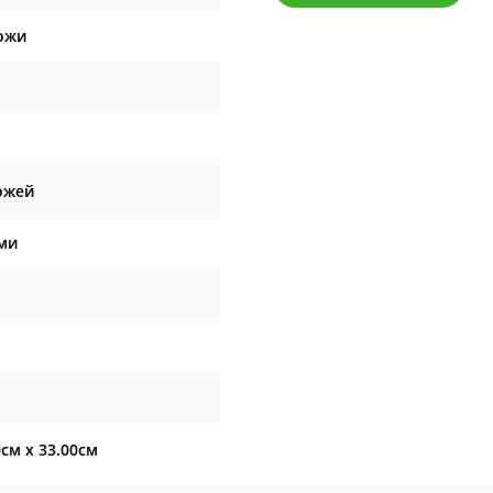
ожи
ожей
ми
0см x 33.00см