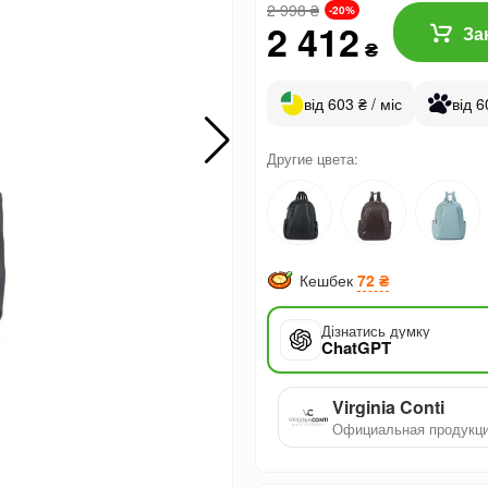
2 998
₴
-20%
2 412
За
₴
від 603 ₴ / міс
від 6
Другие цвета:
Кешбек
72 ₴
Дізнатись думку
ChatGPT
Virginia Conti
Официальная продукц