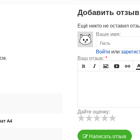
Добавить отзыв
Ещё никто не оставил отз
Ваше имя:
Войти
или
зарегис
см.
Ваш отзыв:
*





Дайте оценку:
ат А4
Написать отзыв