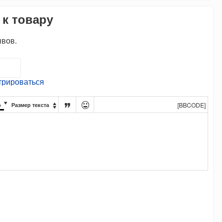
 к товару
ывов.
трироваться




[BBCODE]
Размер текста
