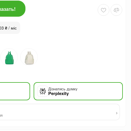
казать!
03 ₴ / міс
Дізнатись думку
Perplexity
›
ия