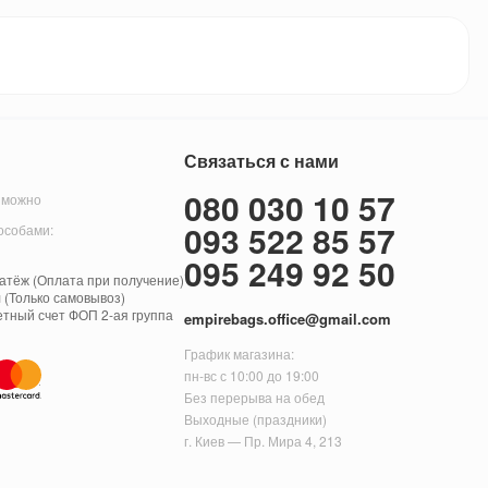
Связаться с нами
080 030 10 57
 можно
093 522 85 57
особами:
095 249 92 50
тёж (Оплата при получение)
 (Только самовывоз)
етный счет ФОП 2-ая группа
empirebags.office@gmail.com
График магазина:
пн-вс с 10:00 до 19:00
Без перерыва на обед
Выходные (праздники)
г. Киев — Пр. Мира 4, 213