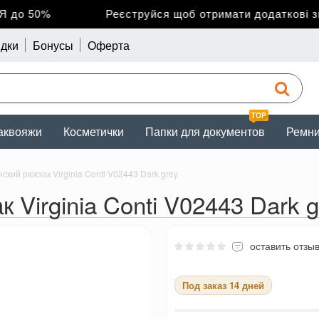
до 50%
Реєструйся щоб отримати додаткові зни
дки
Бонусы
Оферта
TOP
аквояжи
Косметички
Папки для документов
Ремн
кий рюкзак Virginia Conti V02443 Dark grey
Virginia Conti V02443 Dark g
оставить отзы
Под заказ 14 дней