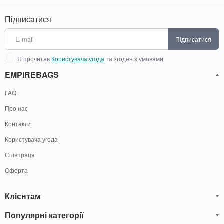
Підписатися
Підписатися
Я прочитав
Користувача угода
та згоден з умовами
EMPIREBAGS
FAQ
Про нас
Контакти
Користувача угода
Співпраця
Оферта
Клієнтам
Популярні категорії
Блог