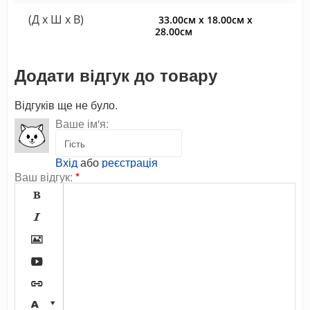
(Д x Ш x В)
33.00см x 18.00см x
28.00см
Додати відгук до товару
Відгуків ще не було.
Ваше ім'я:
Вхід
або
реєстрація
Ваш відгук:
*






