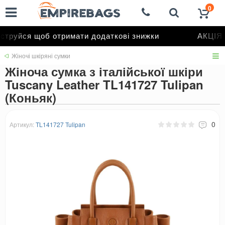
0
труйся щоб отримати додаткові знижки
АКЦІЯ д
Жіночі шкіряні сумки
Жіноча сумка з італійської шкіри
Tuscany Leather TL141727 Tulipan
(Коньяк)
0
Артикул:
TL141727 Tulipan