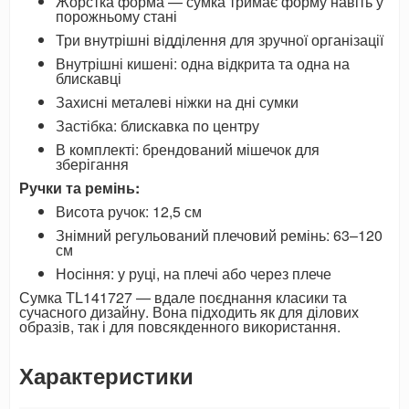
Жорстка форма — сумка тримає форму навіть у
порожньому стані
Три внутрішні відділення для зручної організації
Внутрішні кишені: одна відкрита та одна на
блискавці
Захисні металеві ніжки на дні сумки
Застібка: блискавка по центру
В комплекті: брендований мішечок для
зберігання
Ручки та ремінь:
Висота ручок: 12,5 см
Знімний регульований плечовий ремінь: 63–120
см
Носіння: у руці, на плечі або через плече
Сумка TL141727 — вдале поєднання класики та
сучасного дизайну. Вона підходить як для ділових
образів, так і для повсякденного використання.
Характеристики