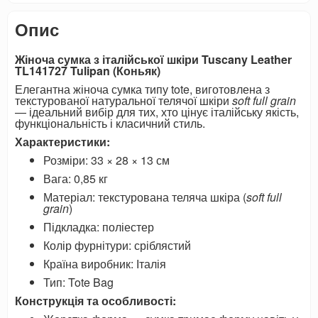
Опис
Жіноча сумка з італійської шкіри Tuscany Leather
TL141727 Tulipan (Коньяк)
Елегантна жіноча сумка типу tote, виготовлена з
текстурованої натуральної телячої шкіри
soft full grain
— ідеальний вибір для тих, хто цінує італійську якість,
функціональність і класичний стиль.
Характеристики:
Розміри: 33 × 28 × 13 см
Вага: 0,85 кг
Матеріал: текстурована теляча шкіра (
soft full
grain
)
Підкладка: поліестер
Колір фурнітури: сріблястий
Країна виробник: Італія
Тип: Tote Bag
Конструкція та особливості: