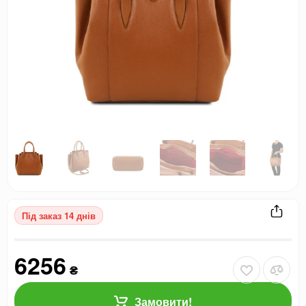
Під заказ 14 днів
6256
₴
Замовити!