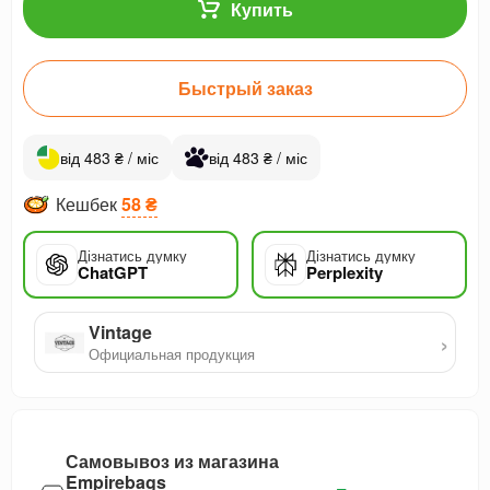
Купить
Быстрый заказ
від 483 ₴ / міс
від 483 ₴ / міс
Кешбек
58 ₴
Дізнатись думку
Дізнатись думку
ChatGPT
Perplexity
Vintage
›
Официальная продукция
Самовывоз из магазина
Empirebags