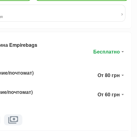
›
ия
ина Empirebags
Бесплатно
ние/почтомат)
От 80 грн
ние/почтомат)
От 60 грн