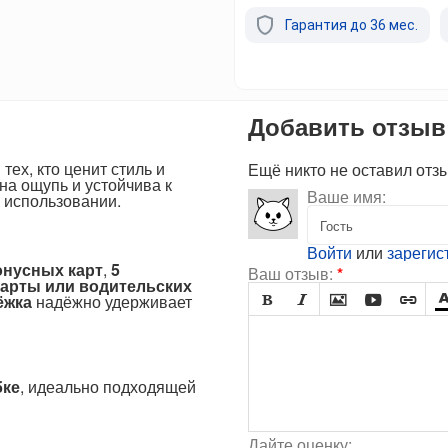
Гарантия до 36 мес.
Добавить отзыв
тех, кто ценит стиль и
Ещё никто не оставил отз
на ощупь и устойчива к
Ваше имя:
 использовании.
Войти
или
зарегис
онусных карт
,
5
Ваш отзыв:
*
карты или водительских
ёжка
надёжно удерживает





бке
, идеально подходящей
Дайте оценку: