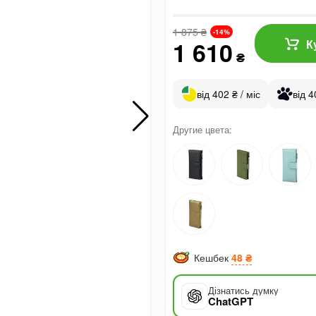
1 875
₴
-14%
1 610
К
₴
від 402 ₴ / міс
від 4
Другие цвета:
Кешбек
48 ₴
Дізнатись думку
ChatGPT