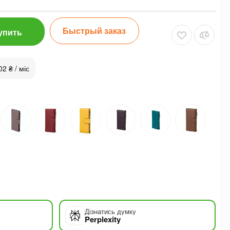
Быстрый заказ
упить
02 ₴ / міс
Дізнатись думку
Perplexity