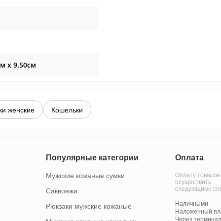
см x 9.50см
ки женские
Кошельки
Популярные категории
Оплата
Мужские кожаные сумки
Оплату товаров
осуществить
следующими сп
Саквояжи
Наличными
Рюкзаки мужские кожаные
Наложенный пла
Через терминал