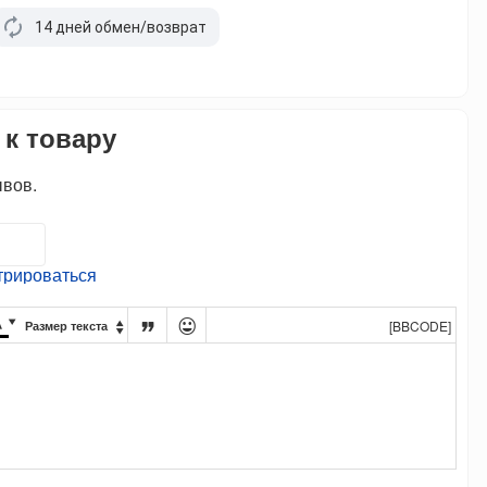
14 дней обмен/возврат
 к товару
ывов.
трироваться




[BBCODE]
Размер текста
