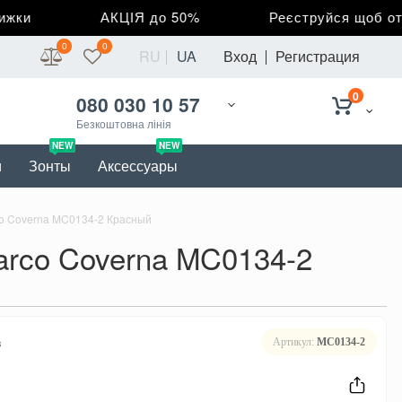
ки
АКЦІЯ до 50%
Реєструйся щоб отрим
0
0
RU
UA
Вход
Регистрация
0
080 030 10 57
Безкоштовна лінія
NEW
NEW
и
Зонты
Аксессуары
co Coverna MC0134-2 Красный
arco Coverna MC0134-2
в
Артикул:
MC0134-2