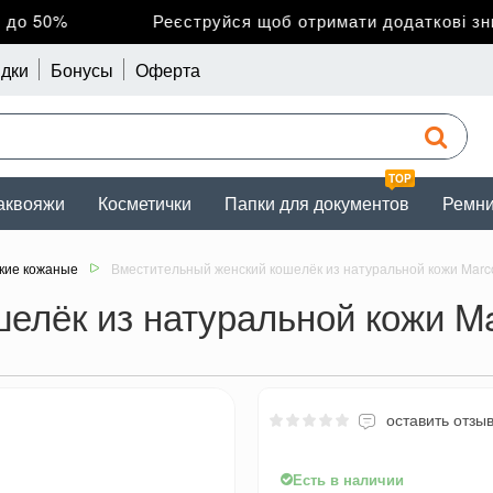
 50%
Реєструйся щоб отримати додаткові зниж
дки
Бонусы
Оферта
TOP
аквояжи
Косметички
Папки для документов
Ремн
кие кожаные
Вместительный женский кошелёк из натуральной кожи Mar
елёк из натуральной кожи M
оставить отзы
Есть в наличии