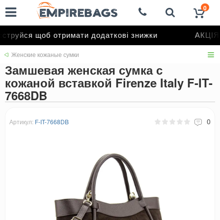
0
труйся щоб отримати додаткові знижки
АКЦІЯ 
Женские кожаные сумки
Замшевая женская сумка с
кожаной вставкой Firenze Italy F-IT-
7668DB
0
Артикул:
F-IT-7668DB