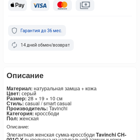
Гарантия до 36 мес.
14 дней обмен/возврат
Описание
Материал:
натуральная замша + кожа
Цвет:
серый
Размер:
28 × 19 × 10 см
Стиль:
casual / smart casual
Производитель:
Tavinchi
Категория:
кроссбоди
Пол:
женская
Описание:
Элегантная женская сумка-кроссбоди
Tavinchi CH-
001G-Y
выполнена из натуральной замши и кожи.