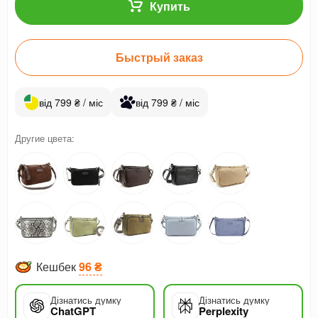
Купить
Быстрый заказ
від 799 ₴ / міс
від 799 ₴ / міс
Другие цвета:
Кешбек
96 ₴
Дізнатись думку
Дізнатись думку
ChatGPT
Perplexity