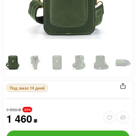
Под заказ 14 дней
1 896
₴
-23%
1 460
₴