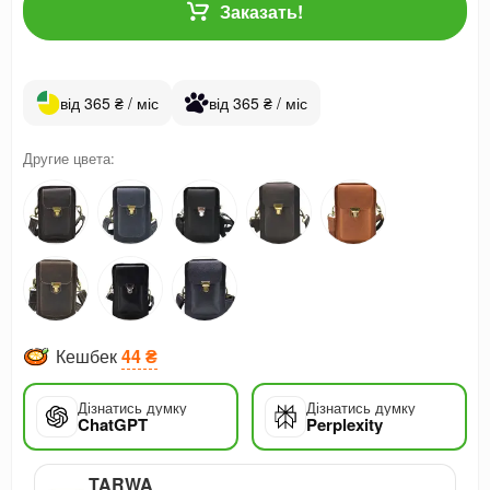
Заказать!
від 365 ₴ / міс
від 365 ₴ / міс
Другие цвета:
Кешбек
44 ₴
Дізнатись думку
Дізнатись думку
ChatGPT
Perplexity
TARWA