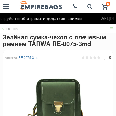
0
труйся щоб отримати додаткові знижки
АКЦІЯ д
Бананки
Зелёная сумка-чехол с плечевым
ремнём TARWA RE-0075-3md
0
Артикул:
RE-0075-3md