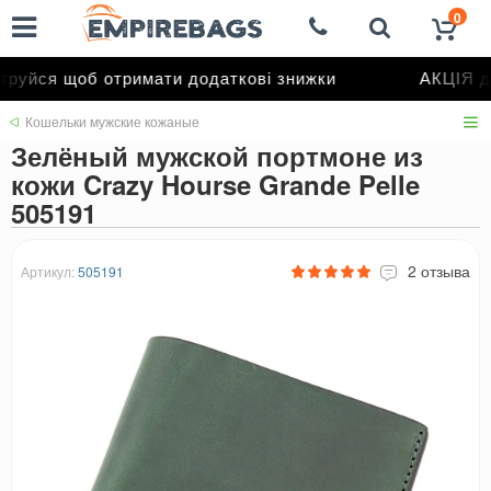
0
руйся щоб отримати додаткові знижки
АКЦІЯ до
Кошельки мужские кожаные
Зелёный мужской портмоне из
кожи Crazy Hourse Grande Pelle
505191
2 отзыва
Артикул:
505191