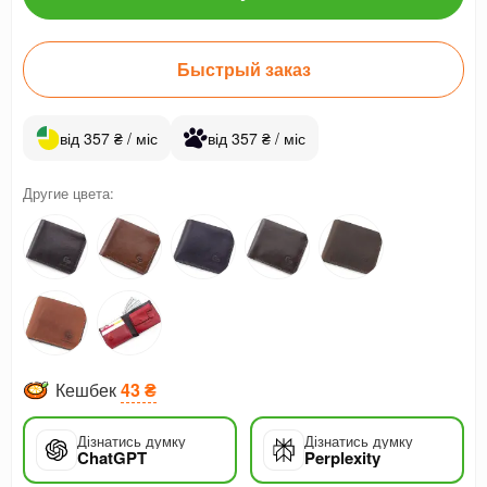
Быстрый заказ
від 357 ₴ / міс
від 357 ₴ / міс
Другие цвета:
Кешбек
43 ₴
Дізнатись думку
Дізнатись думку
ChatGPT
Perplexity