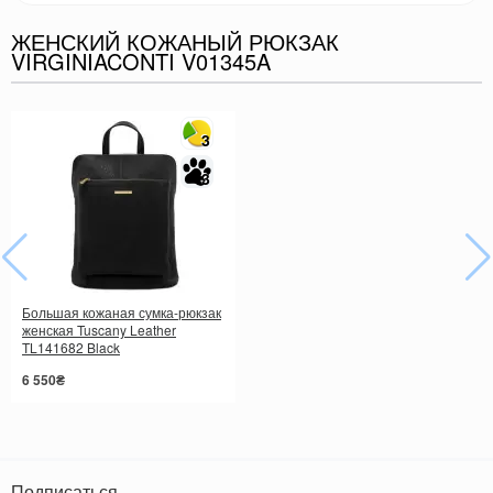
ЖЕНСКИЙ КОЖАНЫЙ РЮКЗАК
VIRGINIACONTI V01345A
3
3
Большая кожаная сумка-рюкзак
женская Tuscany Leather
TL141682 Black
6 550₴
Подписаться