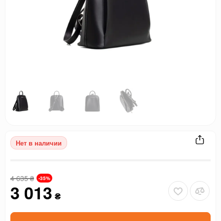
Нет в наличии
4 635
₴
-35%
3 013
₴