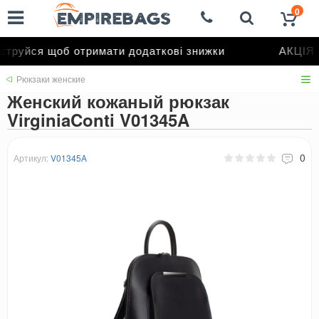
0
труйся щоб отримати додаткові знижки
АКЦІЯ д
Рюкзаки женские
Женский кожаный рюкзак
VirginiaConti V01345A
0
Артикул:
V01345A