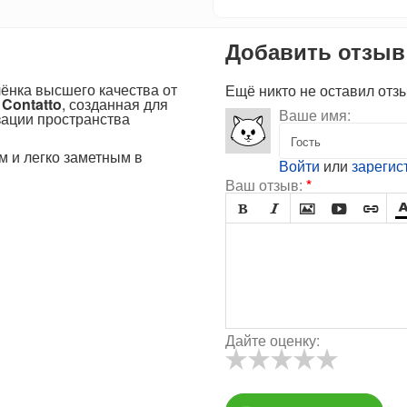
Добавить отзыв
ёнка высшего качества от
Ещё никто не оставил отз
и
Contatto
, созданная для
Ваше имя:
зации пространства
м и легко заметным в
Войти
или
зарегис
Ваш отзыв:
*





Дайте оценку: