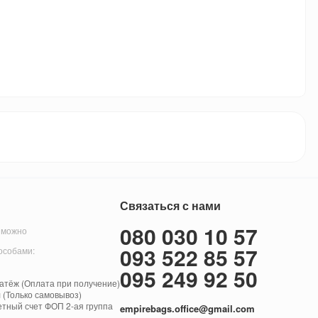
Связаться с нами
080 030 10 57
 можно
093 522 85 57
особами:
095 249 92 50
тёж (Оплата при получение)
 (Только самовывоз)
етный счет ФОП 2-ая группа
empirebags.office@gmail.com