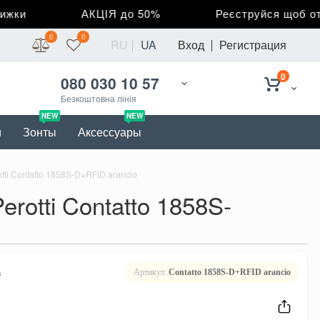
ки
АКЦІЯ до 50%
Реєструйся щоб отрим
0
0
RU
UA
Вход
Регистрация
0
080 030 10 57
Безкоштовна лінія
NEW
NEW
и
Зонты
Аксессуары
ti Contatto 1858S-D+RFID arancio
otti Contatto 1858S-
в
Артикул:
Contatto 1858S-D+RFID arancio