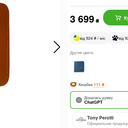
3 699
К
₴
від 924 ₴ / міс
від 9
Другие цвета:
Кешбек
111 ₴
Дізнатись думку
ChatGPT
Tony Perotti
Официальная продукц