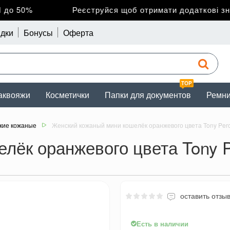
 50%
Реєструйся щоб отримати додаткові зниж
дки
Бонусы
Оферта
TOP
аквояжи
Косметички
Папки для документов
Ремн
кие кожаные
Женский кожаный мини кошелёк оранжевого цвета Tony Perot
ёк оранжевого цвета Tony Per
оставить отзы
Есть в наличии