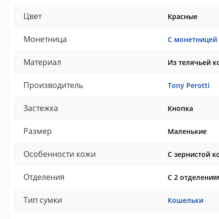
Цвет
Красные
Монетница
С монетницей
Материал
Из телячьей к
Производитель
Tony Perotti
Застежка
Кнопка
Размер
Маленькие
Особенности кожи
С зернистой к
Отделения
С 2 отделения
Тип сумки
Кошельки