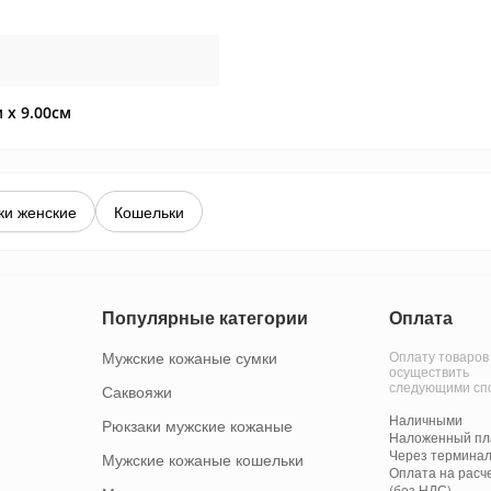
м x 9.00см
ки женские
Кошельки
Популярные категории
Оплата
Мужские кожаные сумки
Оплату товаров
осуществить
следующими сп
Саквояжи
Наличными
Рюкзаки мужские кожаные
Наложенный пла
Через терминал
Мужские кожаные кошельки
Оплата на расч
(без НДС)