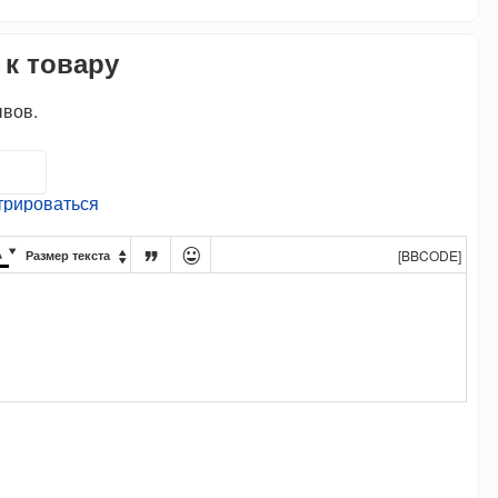
 к товару
ывов.
трироваться




[BBCODE]
Размер текста
