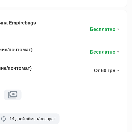
ина Empirebags
Бесплатно
ние/почтомат)
Бесплатно
ние/почтомат)
От 60 грн
14 дней обмен/возврат