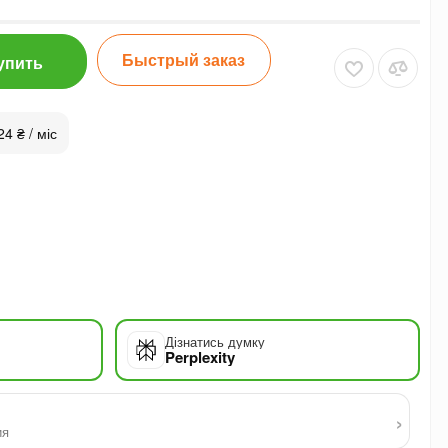
Быстрый заказ
упить
24 ₴ / міс
Дізнатись думку
Perplexity
›
ия