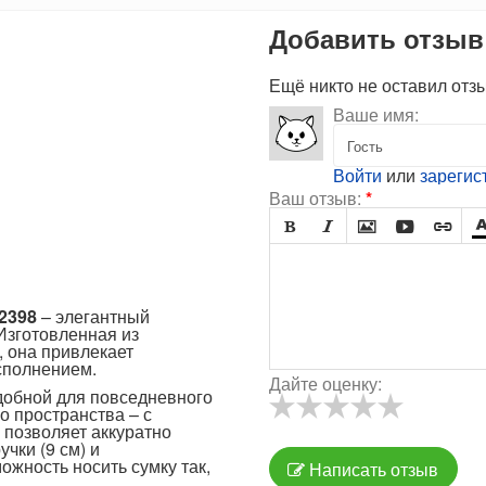
Добавить отзыв
Ещё никто не оставил отз
Ваше имя:
Войти
или
зарегис
Ваш отзыв:
*





2398
– элегантный
Изготовленная из
, она привлекает
сполнением.
Дайте оценку:
удобной для повседневного
о пространства – с
 позволяет аккуратно
чки (9 см) и
жность носить сумку так,
Написать отзыв