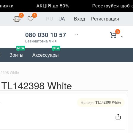
жки
АКЦІЯ до 50%
Реєструйся щоб отри
0
0
RU
UA
Вход
Регистрация
0
080 030 10 57
Безкоштовна лінія
NEW
NEW
и
Зонты
Аксессуары
42398 White
 TL142398 White
в
Артикул:
TL142398 White