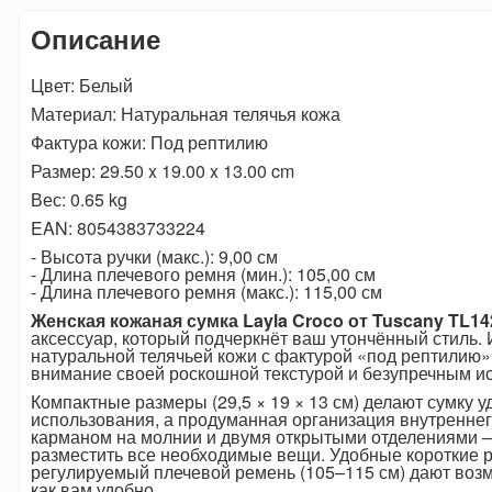
Описание
Цвет: Белый
Материал: Натуральная телячья кожа
Фактура кожи: Под рептилию
Размер: 29.50 x 19.00 x 13.00 cm
Вес: 0.65 kg
EAN: 8054383733224
- Высота ручки (макс.): 9,00 см
- Длина плечевого ремня (мин.): 105,00 см
- Длина плечевого ремня (макс.): 115,00 см
Женская кожаная сумка Layla Croco от Tuscany TL14
аксессуар, который подчеркнёт ваш утончённый стиль. 
натуральной телячьей кожи с фактурой «под рептилию»
внимание своей роскошной текстурой и безупречным и
Компактные размеры (29,5 × 19 × 13 см) делают сумку 
использования, а продуманная организация внутреннег
карманом на молнии и двумя открытыми отделениями –
разместить все необходимые вещи. Удобные короткие ру
регулируемый плечевой ремень (105–115 см) дают возмо
как вам удобно.