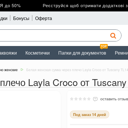
до 50%
Реєструйся щоб отримати додаткові зни
дки
Бонусы
Оферта
TOP
аквояжи
Косметички
Папки для документов
Ремн
чо женские
Белая женская сумка через плечо Layla Croco от Tuscany TL1
плечо Layla Croco от Tuscany
оставить отзы
Под заказ 14 дней