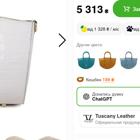
5 313
За
₴
від 1 328 ₴ / міс
від
Другие цвета:
Кешбек
159 ₴
Дізнатись думку
ChatGPT
Tuscany Leather
Официальная продукц