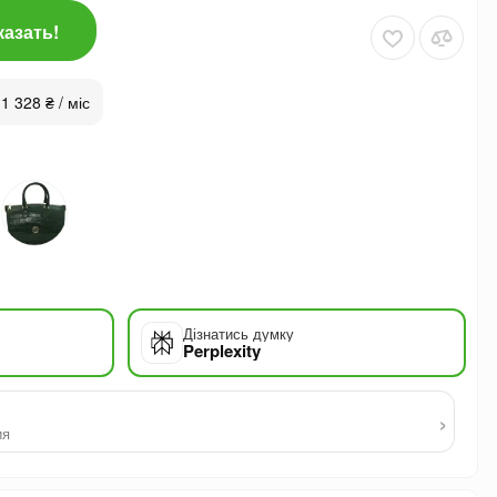
казать!
 1 328 ₴ / міс
Дізнатись думку
Perplexity
›
ия