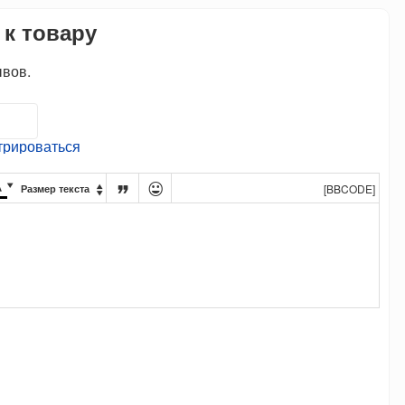
 к товару
ывов.
трироваться




[BBCODE]
Размер текста
