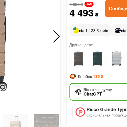
6 997
₴
-36%
Сообщи
4 493
₴
від 1 123 ₴ / міс
від
Другие цвета:
Кешбек
135 ₴
Дізнатись думку
ChatGPT
Ricco Grande Тур
Официальная продукц