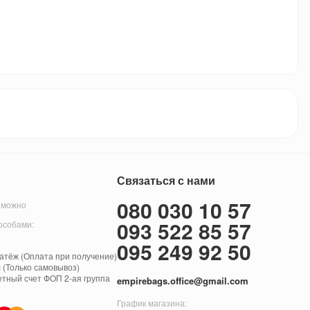
Связаться с нами
080 030 10 57
 можно
093 522 85 57
особами:
095 249 92 50
тёж (Оплата при получение)
 (Только самовывоз)
етный счет ФОП 2-ая группа
empirebags.office@gmail.com
График магазина: