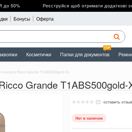
о 50%
Реєструйся щоб отримати додаткові зниж
дки
Бонусы
Оферта
TOP
аквояжи
Косметички
Папки для документов
Ремн
4 колеса Ricco Grande T1ABS500gold-XL
Ricco Grande T1ABS500gold-
оставить отзы
Нет в наличии