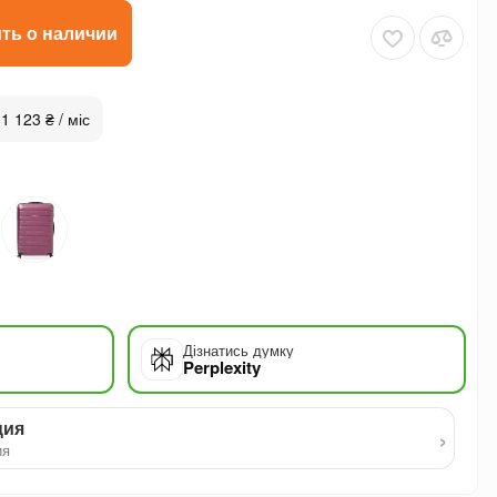
ть о наличии
 1 123 ₴ / міс
Дізнатись думку
Perplexity
ция
›
ия