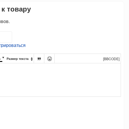
 к товару
ывов.
трироваться




[BBCODE]
Размер текста
