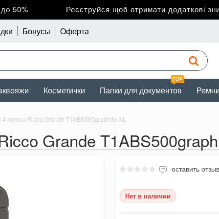
 50%
Реєструйся щоб отримати додаткові знижк
дки
Бонусы
Оферта
TOP
аквояжи
Косметички
Папки для документов
Ремн
4 колеса Ricco Grande T1ABS500graphite-XL
Ricco Grande T1ABS500graphi
оставить отзы
Нет в наличии