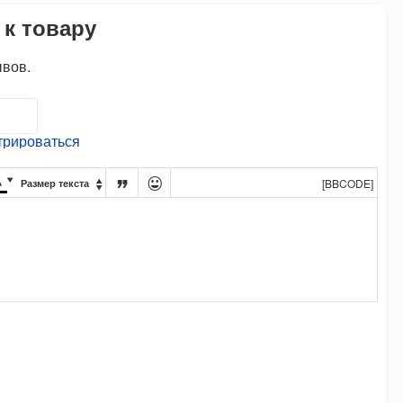
 к товару
ывов.
трироваться




[BBCODE]
Размер текста
