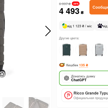
6 997
₴
-36%
Сообщи
4 493
₴
від 1 123 ₴ / міс
від
Другие цвета:
Кешбек
135 ₴
Дізнатись думку
ChatGPT
Ricco Grande Тур
Официальная продукц