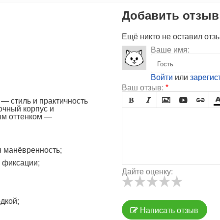
Добавить отзыв
Ещё никто не оставил отз
Ваше имя:
Войти
или
зарегис
Ваш отзыв:
*
— стиль и практичность





очный корпус и
ым оттенком —
я манёвренность;
 фиксации;
Дайте оценку:
дкой;
Написать отзыв