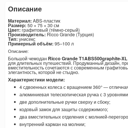
Описание
Материал:
ABS-пластик
Размер:
50 × 75 × 30 см
Цвет:
графитовый (тёмно-серый)
Производитель:
Ricco Grande (Турция)
Тип:
унисекс
Примерный объём:
95–100 л
Описание:
Большой чемодан
Ricco Grande T1ABS500graphite-XL
для длительных путешествий. Продуманный дизайн, пр
вместительность сочетаются с современным графитов
элегантность, которой не стыдно.
Характеристики модели:
4 сдвоенных колеса с вращением 360° — отлична
алюминиевая телескопическая ручка с 3 уровнями
две дополнительные ручки сверху и сбоку;
кодовый замок для защиты содержимого;
два вместительных отделения с молнией-перегоро
внутренний карман на молнии;