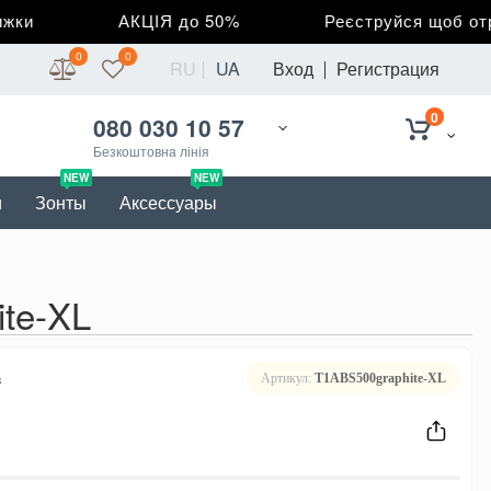
и
АКЦІЯ до 50%
Реєструйся щоб отрим
0
0
RU
UA
Вход
Регистрация
0
080 030 10 57
Безкоштовна лінія
NEW
NEW
и
Зонты
Аксессуары
te-XL
в
Артикул:
T1ABS500graphite-XL