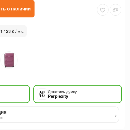
ть о наличии
 1 123 ₴ / міс
Дізнатись думку
Perplexity
ция
›
ия