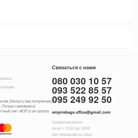
Связаться с нами
080 030 10 57
 можно
093 522 85 57
особами:
095 249 92 50
тёж (Оплата при получение)
 (Только самовывоз)
етный счет ФОП 2-ая группа
empirebags.office@gmail.com
График магазина:
пн-вс с 10:00 до 19:00
Без перерыва на обед