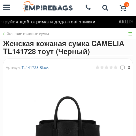
0
труйся щоб отримати додаткові знижки
АКЦІЯ д
Женские кожаные сумки
Женская кожаная сумка CAMELIA
TL141728 тоут (Черный)
0
Артикул:
TL141728 Black