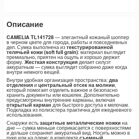
Описание
CAMELIA TL141728
— элегантный кожаный шоппер
в черном цвете для города, работы и повседневных
дел. Сумка выполнена из
текстурированной
телячьей кожи (soft full grain)
: материал выглядит
премиально, приятен на ощупь и хорошо держит
форму.
Жесткая конструкция
делает силуэт
аккуратным — сумка выглядит собранно даже когда
внутри немного вещей.
Внутри удобная организация пространства:
два
отделения
и
центральный отсек на молнии
,
который помогает отделить важное и безопасно
хранить документы или кошелек. Дополнительно
предусмотрены внутренние карманы, включая
открытый карман
для быстрого доступа к мелочам.
Подкладка из полиэстера практична для ежедневного
использования.
Снаружи есть
защитные металлические ножки
на
дне — сумка меньше соприкасается с поверхностями
и дольше сохраняет аккуратный вид. Носить можно в
руке или на плече: в комплекте
съемный