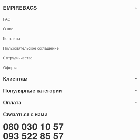
EMPIREBAGS
FAQ
О нас
Контакты
Пользовательское соглашение
Сотрудничество
Оферта
Клиентам
Популярные категории
Блог
Обмен и Возврат
Оплата
Мужские кожаные сумки
Оплата и доставка
Саквояжи
Оплату товаров можно
Связаться с нами
осуществить
Гарантия
следующими способами:
Рюкзаки мужские кожаные
080 030 10 57
Наличными
Карта сайта
Мужские кожаные кошельки
093 522 85 57
Наложенный платёж (Оплата при получение)
Через терминал (Только самовывоз)
Бонусы