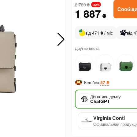
2 780
₴
-32%
Сообщи
1 887
₴
від 471 ₴ / міс
від 4
Другие цвета:
Кешбек
57 ₴
Дізнатись думку
ChatGPT
Virginia Conti
Официальная продукц