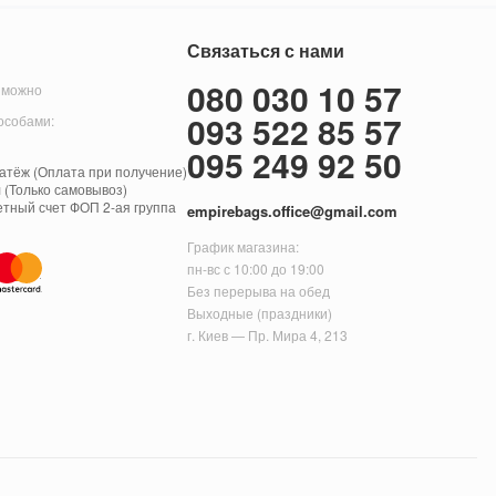
Связаться с нами
080 030 10 57
 можно
093 522 85 57
особами:
095 249 92 50
тёж (Оплата при получение)
 (Только самовывоз)
етный счет ФОП 2-ая группа
empirebags.office@gmail.com
График магазина:
пн-вс с 10:00 до 19:00
Без перерыва на обед
Выходные (праздники)
г. Киев — Пр. Мира 4, 213