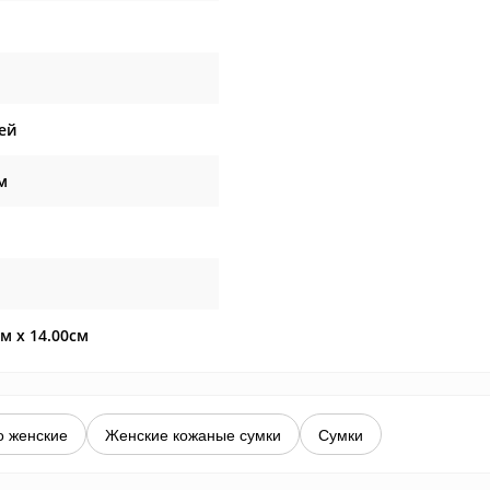
ей
м
см x 14.00см
о женские
Женские кожаные сумки
Сумки