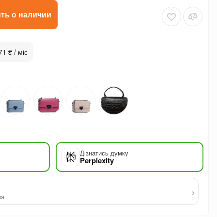
ть о наличии
71 ₴ / міс
Дізнатись думку
Perplexity
›
ия