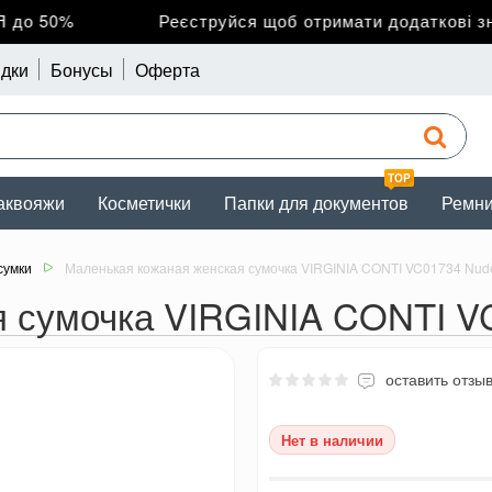
о 50%
Реєструйся щоб отримати додаткові зни
дки
Бонусы
Оферта
TOP
аквояжи
Косметички
Папки для документов
Ремн
сумки
Маленькая кожаная женская сумочка VIRGINIA CONTI VC01734 Nud
я сумочка VIRGINIA CONTI V
оставить отзы
Нет в наличии