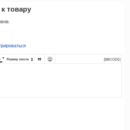
 к товару
ывов.
трироваться




[BBCODE]
Размер текста
