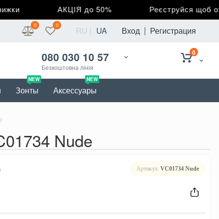
жки
АКЦІЯ до 50%
Реєструйся щоб отри
0
0
RU
UA
Вход
Регистрация
0
080 030 10 57
Безкоштовна лінія
NEW
NEW
и
Зонты
Аксессуары
e
C01734 Nude
в
Артикул:
VC01734 Nude