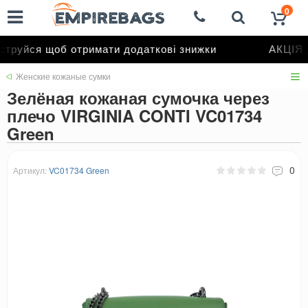
0
труйся щоб отримати додаткові знижки
АКЦІЯ д
Женские кожаные сумки
Зелёная кожаная сумочка через
плечо VIRGINIA CONTI VC01734
Green
0
Артикул:
VC01734 Green