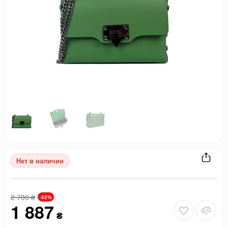
Нет в наличии
2 780
₴
-32%
1 887
₴