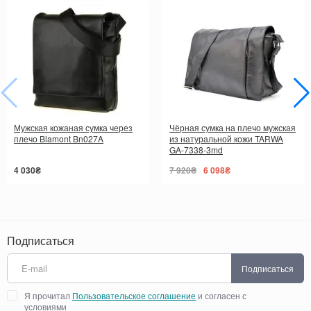
Мужская кожаная сумка через
Чёрная сумка на плечо мужская
плечо Blamont Bn027A
из натуральной кожи TARWA
GA-7338-3md
4 030₴
7 920₴
6 098₴
Подписаться
Подписаться
Я прочитал
Пользовательское соглашение
и согласен с
условиями