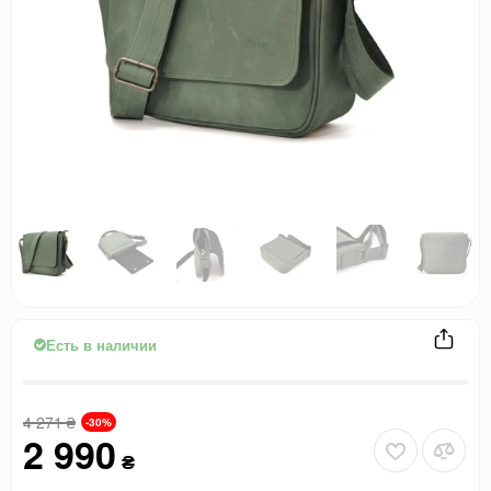
Есть в наличии
4 271
₴
-30%
2 990
₴