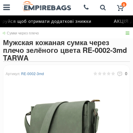
0
уйся щоб отримати додаткові знижки
АКЦІЯ до
Сумки через плечо
Мужская кожаная сумка через
плечо зелёного цвета RE-0002-3md
TARWA
0
Артикул:
RE-0002-3md