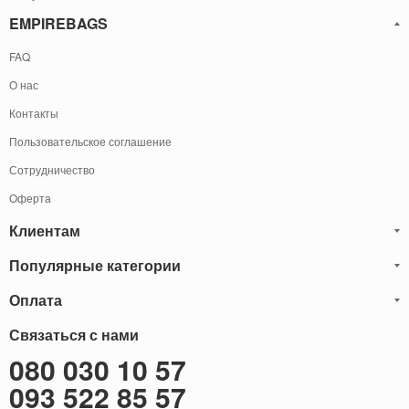
EMPIREBAGS
FAQ
О нас
Контакты
Пользовательское соглашение
Сотрудничество
Оферта
Клиентам
Популярные категории
Блог
Обмен и Возврат
Оплата
Мужские кожаные сумки
Оплата и доставка
Саквояжи
Оплату товаров можно
Связаться с нами
осуществить
Гарантия
следующими способами:
Рюкзаки мужские кожаные
080 030 10 57
Наличными
Карта сайта
Мужские кожаные кошельки
093 522 85 57
Наложенный платёж (Оплата при получение)
Через терминал (Только самовывоз)
Бонусы