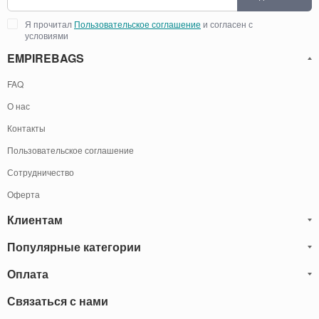
Я прочитал
Пользовательское соглашение
и согласен с
условиями
EMPIREBAGS
FAQ
О нас
Контакты
Пользовательское соглашение
Сотрудничество
Оферта
Клиентам
Популярные категории
Блог
Обмен и Возврат
Оплата
Мужские кожаные сумки
Оплата и доставка
Саквояжи
Оплату товаров можно
Связаться с нами
осуществить
Гарантия
следующими способами:
Рюкзаки мужские кожаные