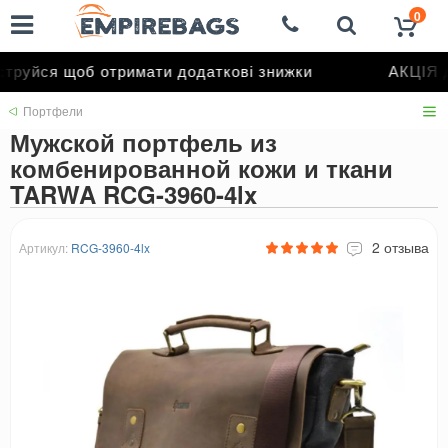
0
руйся щоб отримати додаткові знижки
АКЦІЯ до
Портфели
Мужской портфель из
комбенированной кожи и ткани
TARWA RCG-3960-4lx
2 отзыва
Артикул:
RCG-3960-4lx