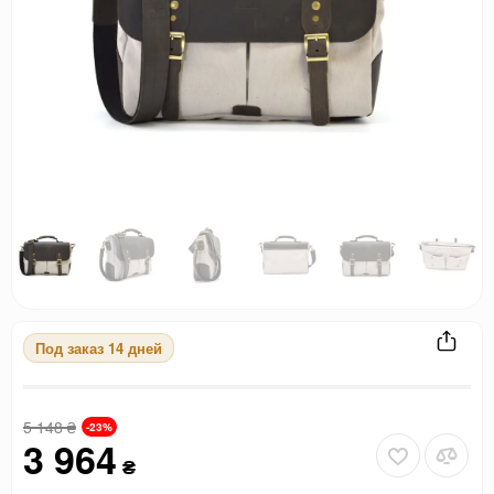
Под заказ 14 дней
5 148
₴
-23%
3 964
₴