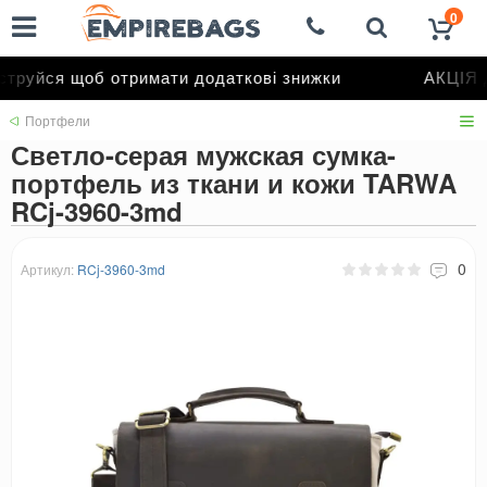
0
руйся щоб отримати додаткові знижки
АКЦІЯ д
Портфели
Светло-серая мужская сумка-
портфель из ткани и кожи TARWA
RCj-3960-3md
0
Артикул:
RCj-3960-3md