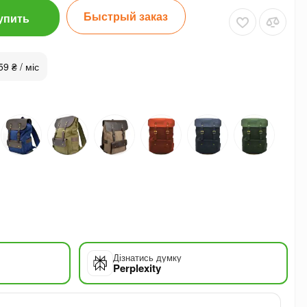
Быстрый заказ
упить
59 ₴ / міс
Дізнатись думку
Perplexity