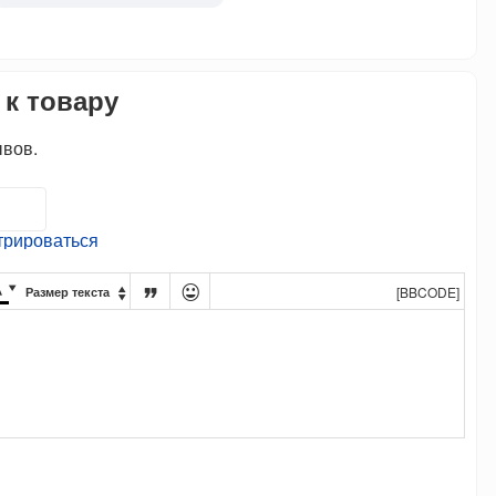
 к товару
ывов.
трироваться




[BBCODE]
Размер текста
