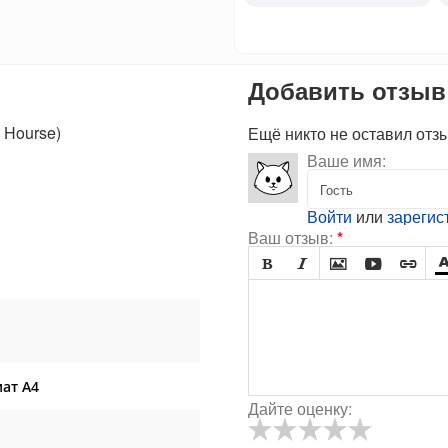
Добавить отзыв
 Hourse)
Ещё никто не оставил отз
Ваше имя:
Войти
или
зарегис
Ваш отзыв:
*





ат А4
Дайте оценку: