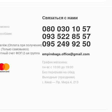
Связаться с нами
080 030 10 57
 можно
093 522 85 57
особами:
095 249 92 50
тёж (Оплата при получение)
 (Только самовывоз)
етный счет ФОП 2-ая группа
empirebags.office@gmail.com
График магазина:
пн-вс с 10:00 до 19:00
Без перерыва на обед
Выходные (праздники)
г. Киев — Пр. Мира 4, 213