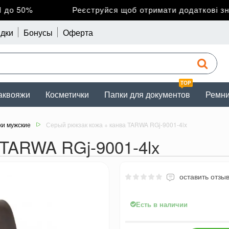
о 50%
Реєструйся щоб отримати додаткові зниж
дки
Бонусы
Оферта
TOP
аквояжи
Косметички
Папки для документов
Ремн
ки мужские
Серый рюкзак кожа + канва TARWA RGj-9001-4lx
 TARWA RGj-9001-4lx
оставить отзы
Есть в наличии