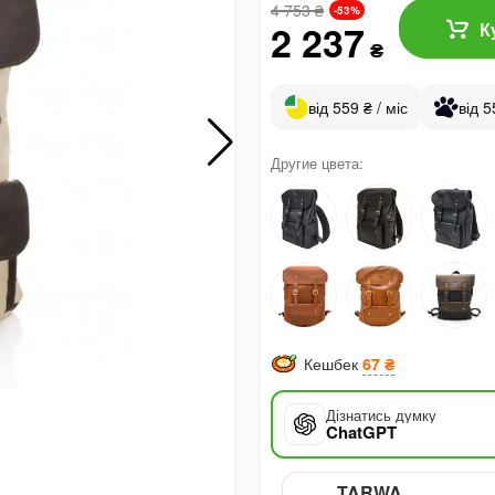
4 753
₴
-53%
2 237
К
₴
від 559 ₴ / міс
від 5
Другие цвета:
Кешбек
67 ₴
Дізнатись думку
ChatGPT
TARWA