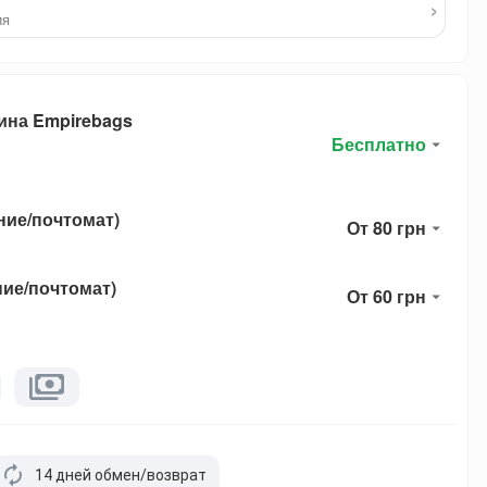
›
ия
ина Empirebags
Бесплатно
ние/почтомат)
От 80 грн
ние/почтомат)
От 60 грн
14 дней обмен/возврат