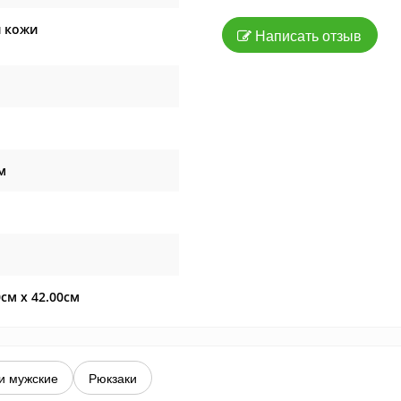
 кожи
Написать отзыв
м
0см x 42.00см
и мужские
Рюкзаки