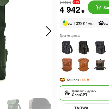
6 419
₴
-23%
4 942
За
₴
від 1 235 ₴ / міс
від
Другие цвета:
Кешбек
148 ₴
Дізнатись думку
ChatGPT
TARWA