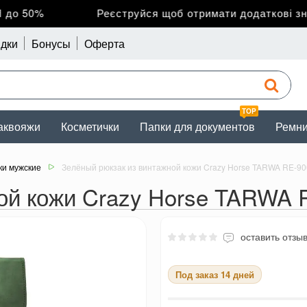
о 50%
Реєструйся щоб отримати додаткові зниж
дки
Бонусы
Оферта
TOP
аквояжи
Косметички
Папки для документов
Ремн
ки мужские
Зелёный рюкзак из винтажной кожи Crazy Horse TARWA RE-90
ой кожи Crazy Horse TARWA R
оставить отзы
Под заказ 14 дней