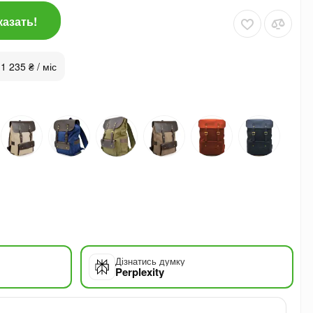
казать!
 1 235 ₴ / міс
Дізнатись думку
Perplexity