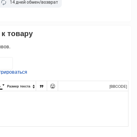
14 дней обмен/возврат
 к товару
ывов.
трироваться




[BBCODE]
Размер текста
