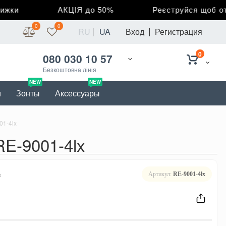
ки
АКЦІЯ до 50%
Реєструйся щоб отрим
0
0
RU
UA
Вход
Регистрация
0
080 030 10 57
Безкоштовна лінія
NEW
NEW
и
Зонты
Аксессуары
01-4lx
E-9001-4lx
в
Артикул:
RE-9001-4lx