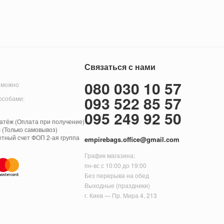
Связаться с нами
080 030 10 57
 можно
093 522 85 57
особами:
095 249 92 50
тёж (Оплата при получение)
 (Только самовывоз)
етный счет ФОП 2-ая группа
empirebags.office@gmail.com
График магазина:
пн-вс с 10:00 до 19:00
Без перерыва на обед
Выходные (праздники)
г. Киев — Пр. Мира 4, 213