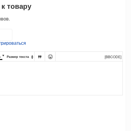
 к товару
ывов.
трироваться




[BBCODE]
Размер текста
