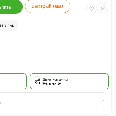
Быстрый заказ
упить
99 ₴ / міс
Дізнатись думку
Perplexity
›
ия