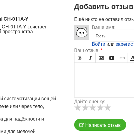
Добавить отзыв
i CH-011A-Y
Ещё никто не оставил отз
i CH-011A-Y сочетает
Ваше имя:
й пространства —
Войти
или
зарегис
Ваш отзыв:
*





ой систематизации вещей
Дайте оценку:
ече или через тело,
ра
для надёжности и
Написать отзыв
ми для мелочей