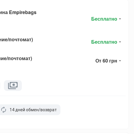
ина Empirebags
Бесплатно
ние/почтомат)
Бесплатно
ние/почтомат)
От 60 грн
14 дней обмен/возврат