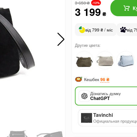
3 650
₴
-12%
3 199
К
₴
від 799 ₴ / міс
від 7
Другие цвета:
Кешбек
96 ₴
Дізнатись думку
ChatGPT
Tavinchi
Официальная продукц