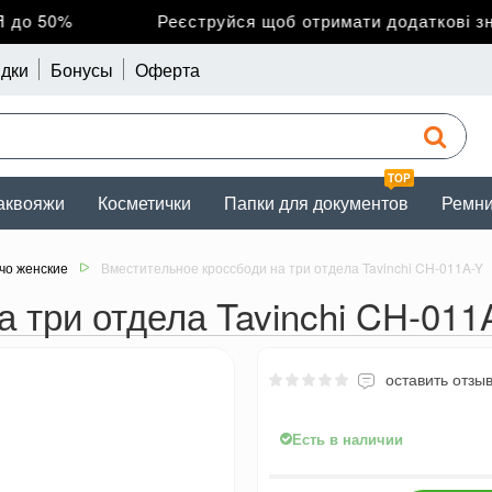
о 50%
Реєструйся щоб отримати додаткові зниж
дки
Бонусы
Оферта
TOP
аквояжи
Косметички
Папки для документов
Ремн
чо женские
Вместительное кроссбоди на три отдела Tavinchi CH-011A-Y
 три отдела Tavinchi CH-011
оставить отзы
Есть в наличии