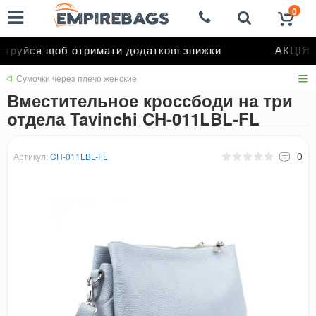
0
руйся щоб отримати додаткові знижки
АКЦІЯ д
Сумочки через плечо женские
Вместительное кроссбоди на три
отдела Tavinchi CH-011LBL-FL
0
Артикул:
CH-011LBL-FL