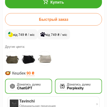
Купить
Быстрый заказ
від 749 ₴ / міс
від 749 ₴ / міс
Другие цвета:
Кешбек
90 ₴
Дізнатись думку
Дізнатись думку
ChatGPT
Perplexity
Tavinchi
›
Официальная продукция