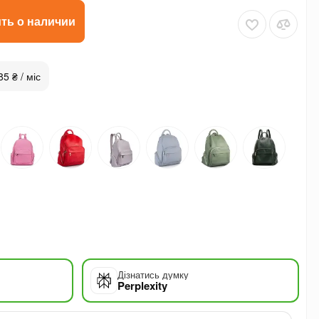
ть о наличии
85 ₴ / міс
Дізнатись думку
Perplexity