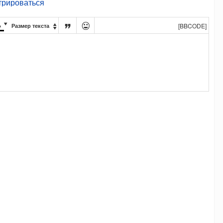
трироваться




[BBCODE]
Размер текста
