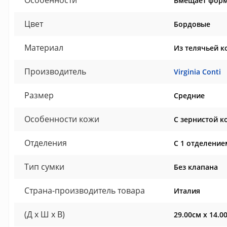
Особенности
Вмещает форм
Цвет
Бордовые
Материал
Из телячьей к
Производитель
Virginia Conti
Размер
Средние
Особенности кожи
С зернистой к
Отделения
С 1 отделение
Тип сумки
Без клапана
Страна-производитель товара
Италия
(Д x Ш x В)
29.00см x 14.0