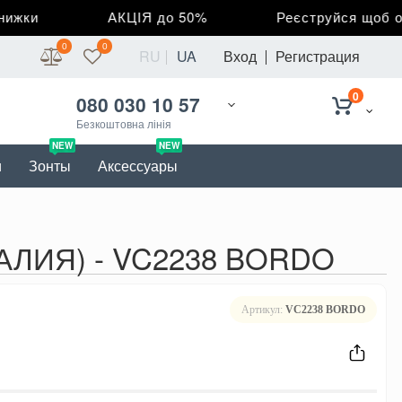
жки
АКЦІЯ до 50%
Реєструйся щоб отри
0
0
RU
UA
Вход
Регистрация
0
080 030 10 57
Безкоштовна лінія
NEW
NEW
и
Зонты
Аксессуары
ТАЛИЯ) - VC2238 BORDO
Артикул:
VC2238 BORDO