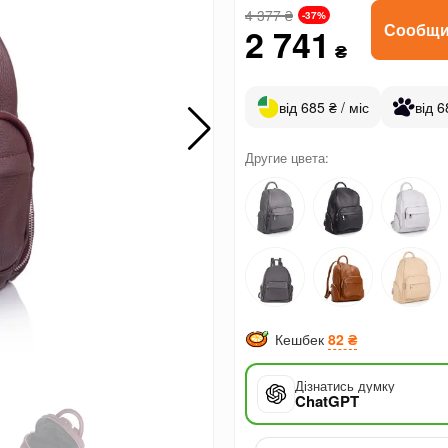
4 377
₴
-37%
Сообщи
2 741
₴
від 685 ₴ / міс
від 6
Другие цвета:
Кешбек
82 ₴
Дізнатись думку
ChatGPT