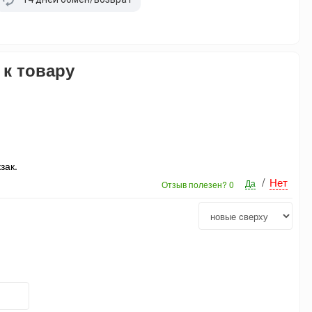
 к товару
кзак.
/
Нет
Да
Отзыв полезен?
0