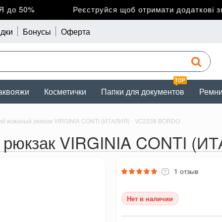
о 50%
Реєструйся щоб отримати додаткові зни
дки
Бонусы
Оферта
TOP
аквояжи
Косметички
Папки для документов
Ремн
ий кожаный рюкзак VIRGINIA CONTI (ИТАЛИЯ) - VC2238 BORDO
 рюкзак VIRGINIA CONTI (И
1 отзыв
Нет в наличии