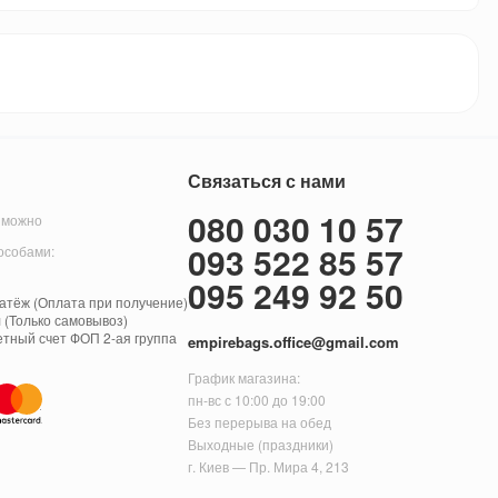
Связаться с нами
080 030 10 57
 можно
093 522 85 57
особами:
095 249 92 50
тёж (Оплата при получение)
 (Только самовывоз)
етный счет ФОП 2-ая группа
empirebags.office@gmail.com
График магазина:
пн-вс с 10:00 до 19:00
Без перерыва на обед
Выходные (праздники)
г. Киев — Пр. Мира 4, 213