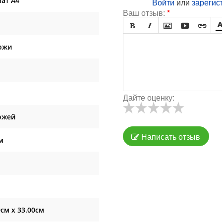
ат А4
Войти
или
зарегис
Ваш отзыв:
*





ожи
Дайте оценку:
ожей
Написать отзыв
м
0см x 33.00см