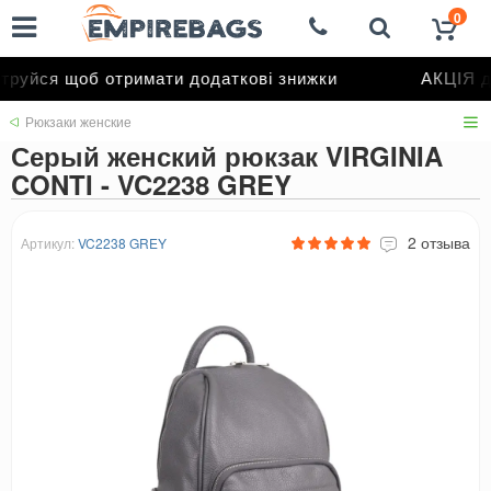
0
уйся щоб отримати додаткові знижки
АКЦІЯ до
Рюкзаки женские
Серый женский рюкзак VIRGINIA
CONTI - VC2238 GREY
2 отзыва
Артикул:
VC2238 GREY