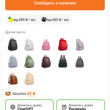
Сообщить о наличии
від 685 ₴ / міс
від 685 ₴ / міс
Другие цвета:
Кешбек
82 ₴
Дізнатись думку
Дізнатись думку
ChatGPT
Perplexity