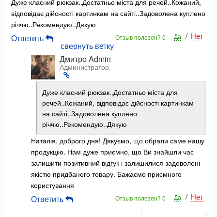
Дуже класний рюкзак..Достатньо міста для речей..Кожаний,
відповідає дійсності картинкам на сайті..Задоволена куплено
річчю..Рекомендую..Дякую
/
Нет
Да
Ответить
Отзыв полезен?
0
свернуть ветку
Дмитро Admin
Администратор.
Дуже класний рюкзак..Достатньо міста для
речей..Кожаний, відповідає дійсності картинкам
на сайті..Задоволена куплено
річчю..Рекомендую..Дякую
Наталія, доброго дня! Дякуємо, що обрали саме нашу
продукцію. Нам дуже приємно, що Ви знайшли час
залишити позитивний відгук і залишилися задоволені
якістю придбаного товару. Бажаємо приємного
користування
/
Нет
Да
Ответить
Отзыв полезен?
0