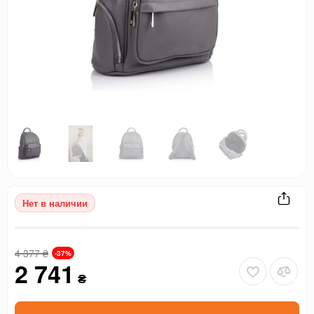
Нет в наличии
4 377
₴
-37%
2 741
₴