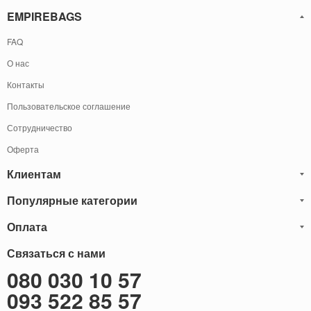
EMPIREBAGS
FAQ
О нас
Контакты
Пользовательское соглашение
Сотрудничество
Оферта
Клиентам
Популярные категории
Блог
Обмен и Возврат
Оплата
Мужские кожаные сумки
Оплата и доставка
Саквояжи
Оплату товаров можно
Связаться с нами
осуществить
Гарантия
следующими способами:
Рюкзаки мужские кожаные
080 030 10 57
Наличными
Карта сайта
Мужские кожаные кошельки
093 522 85 57
Наложенный платёж (Оплата при получение)
Через терминал (Только самовывоз)
Бонусы