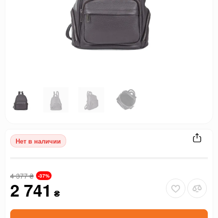
Нет в наличии
4 377
₴
-37%
2 741
₴