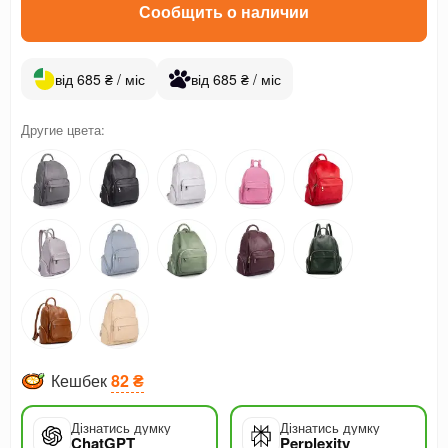
Сообщить о наличии
від 685 ₴ / міс
від 685 ₴ / міс
Другие цвета:
Кешбек
82 ₴
Дізнатись думку
Дізнатись думку
ChatGPT
Perplexity