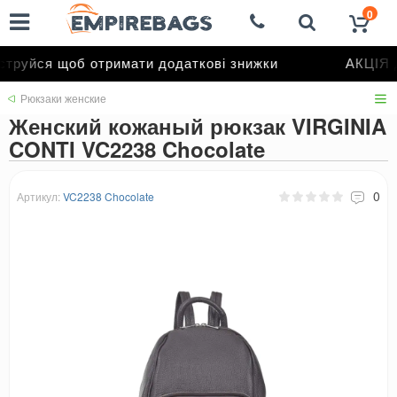
0
руйся щоб отримати додаткові знижки
АКЦІЯ д
Рюкзаки женские
Женский кожаный рюкзак VIRGINIA
CONTI VC2238 Chocolate
0
Артикул:
VC2238 Chocolate