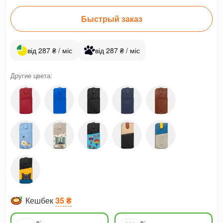
Быстрый заказ
від 287 ₴ / міс
від 287 ₴ / міс
Другие цвета:
Кешбек
35 ₴