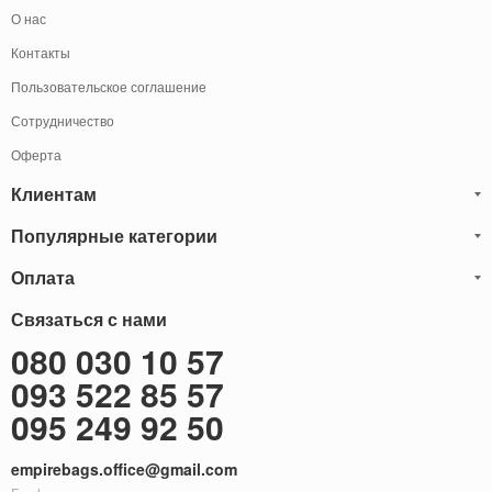
О нас
Контакты
Пользовательское соглашение
Сотрудничество
Оферта
Клиентам
Популярные категории
Блог
Обмен и Возврат
Оплата
Мужские кожаные сумки
Оплата и доставка
Саквояжи
Оплату товаров можно
Связаться с нами
осуществить
Гарантия
следующими способами:
Рюкзаки мужские кожаные
080 030 10 57
Наличными
Карта сайта
Мужские кожаные кошельки
093 522 85 57
Наложенный платёж (Оплата при получение)
Через терминал (Только самовывоз)
Бонусы
Мужские клатчи
095 249 92 50
Оплата на расчетный счет ФОП 2-ая группа (без НДС)
Доставка за границу
Женские сумки
empirebags.office@gmail.com
Женские кожаные сумки