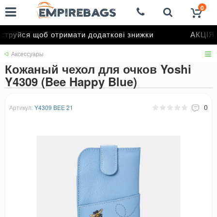
0
труйся щоб отримати додаткові знижки
АКЦІЯ д
Аксессуары
Кожаный чехол для очков Yoshi
Y4309 (Bee Happy Blue)
0
Артикул:
Y4309 BEE 21