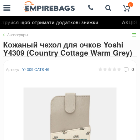
0
труйся щоб отримати додаткові знижки
АКЦІЯ д
Аксессуары
Кожаный чехол для очков Yoshi
Y4309 (Country Cottage Warm Grey)
0
Артикул:
Y4309 CATS 46