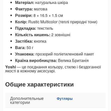
Матеріал:
натуральна шкіра
Фактура:
матова
Розміри:
8 × 16.5 × 1.5 см
Колір:
Rustic Multicolor (теплі природні тони)
Підкладка:
текстиль
Кількість кишень:
2 зовнішні
Застібка:
кнопка
Вага:
50 г
Упаковка:
прозорий поліетиленовий пакет
Країна виробництва:
Велика Британія
Yoshi
— це поєднання кольору, стилю і бездоганної
якості в кожному аксесуарі.
Общие характеристики
Дополнительные
Футляры
категории