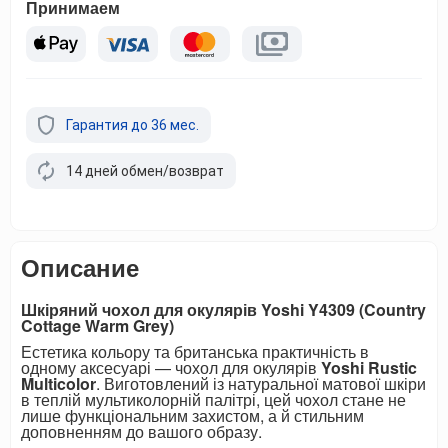
Принимаем
Гарантия до 36 мес.
14 дней обмен/возврат
Описание
Шкіряний чохол для окулярів Yoshi Y4309 (Country
Cottage Warm Grey)
Естетика кольору та британська практичність в
одному аксесуарі — чохол для окулярів
Yoshi Rustic
Multicolor
. Виготовлений із натуральної матової шкіри
в теплій мультиколорній палітрі, цей чохол стане не
лише функціональним захистом, а й стильним
доповненням до вашого образу.