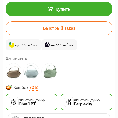
Купить
Быстрый заказ
від 599 ₴ / міс
від 599 ₴ / міс
Другие цвета:
Кешбек
72 ₴
Дізнатись думку
Дізнатись думку
ChatGPT
Perplexity