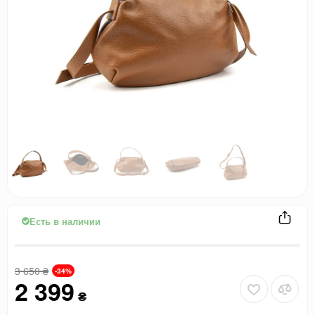
Есть в наличии
3 650
₴
-34%
2 399
₴