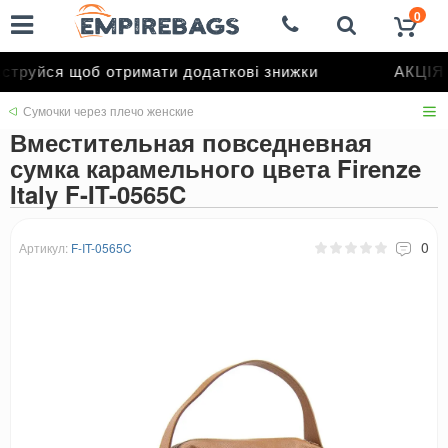
0
труйся щоб отримати додаткові знижки
АКЦІЯ д
Сумочки через плечо женские
Вместительная повседневная
сумка карамельного цвета Firenze
Italy F-IT-0565C
0
Артикул:
F-IT-0565C