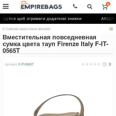
0
труйся щоб отримати додаткові знижки
АКЦІЯ д
Сумочки через плечо женские
Вместительная повседневная
сумка цвета тауп Firenze Italy F-IT-
0565T
0
Артикул:
F-IT-0565T