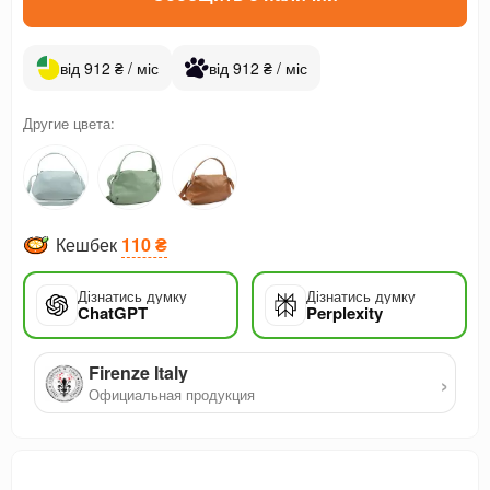
від 912 ₴ / міс
від 912 ₴ / міс
Другие цвета:
Кешбек
110 ₴
Дізнатись думку
Дізнатись думку
ChatGPT
Perplexity
Firenze Italy
›
Официальная продукция