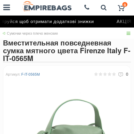
0
труйся щоб отримати додаткові знижки
АКЦІЯ д
Сумочки через плечо женские
Вместительная повседневная
сумка мятного цвета Firenze Italy F-
IT-0565M
0
Артикул:
F-IT-0565M