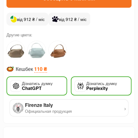
від 912 ₴ / міс
від 912 ₴ / міс
Другие цвета:
Кешбек
110 ₴
Дізнатись думку
Дізнатись думку
ChatGPT
Perplexity
Firenze Italy
›
Официальная продукция